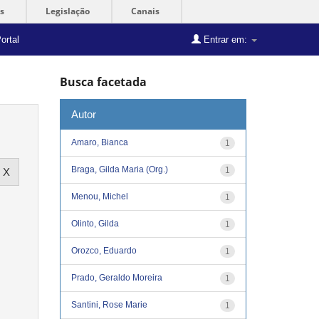
s
Legislação
Canais
ortal
Entrar em:
Busca facetada
Autor
Amaro, Bianca
1
Braga, Gilda Maria (Org.)
1
Menou, Michel
1
Olinto, Gilda
1
Orozco, Eduardo
1
Prado, Geraldo Moreira
1
Santini, Rose Marie
1