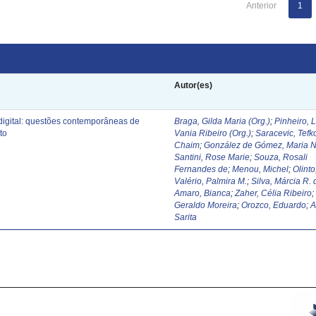
Anterior
1
Autor(es)
digital: questões contemporâneas de
Braga, Gilda Maria (Org.)
;
Pinheiro, 
to
Vania Ribeiro (Org.)
;
Saracevic, Tefk
Chaim
;
González de Gómez, Maria N
Santini, Rose Marie
;
Souza, Rosali
Fernandes de
;
Menou, Michel
;
Olinto
Valério, Palmira M.
;
Silva, Márcia R. 
Amaro, Bianca
;
Zaher, Célia Ribeiro
Geraldo Moreira
;
Orozco, Eduardo
;
A
Sarita