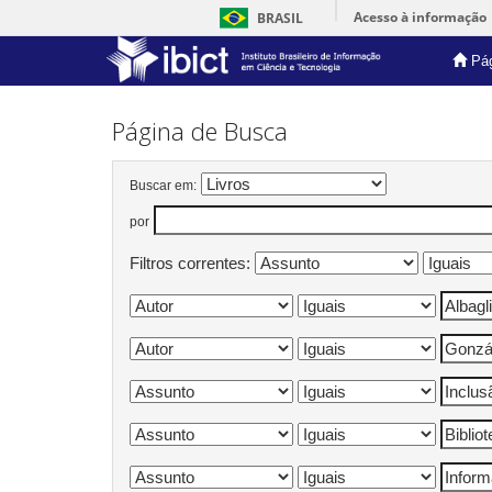
Acesso à informação
BRASIL
Pág
Skip
navigation
Página de Busca
Buscar em:
por
Filtros correntes: