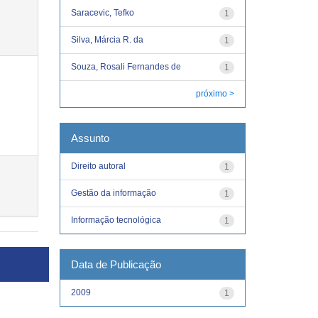
Saracevic, Tefko
1
Silva, Márcia R. da
1
Souza, Rosali Fernandes de
1
próximo >
Assunto
Direito autoral
1
Gestão da informação
1
Informação tecnológica
1
Data de Publicação
2009
1