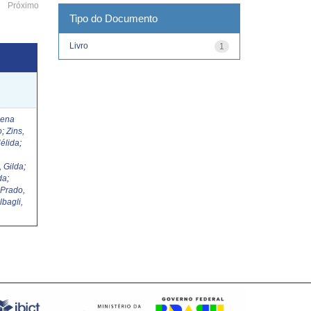
Próximo
Tipo do Documento
Livro
1
Lena
o
;
Zins,
élida
;
, Gilda
;
da
;
;
Prado,
lbagli,