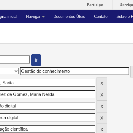
Participe
Serviço
ina inicial
Navegar
Documentos Úteis
Contato
Sobre o P