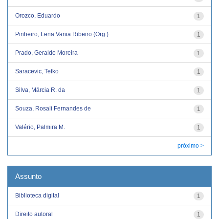
Orozco, Eduardo
1
Pinheiro, Lena Vania Ribeiro (Org.)
1
Prado, Geraldo Moreira
1
Saracevic, Tefko
1
Silva, Márcia R. da
1
Souza, Rosali Fernandes de
1
Valério, Palmira M.
1
próximo >
Assunto
Biblioteca digital
1
Direito autoral
1