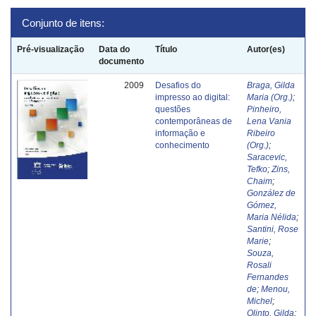
Conjunto de itens:
Pré-visualização
Data do
Título
Autor(es)
documento
2009
Desafios do
Braga, Gilda
impresso ao digital:
Maria (Org.)
;
questões
Pinheiro,
contemporâneas de
Lena Vania
informação e
Ribeiro
conhecimento
(Org.)
;
Saracevic,
Tefko
;
Zins,
Chaim
;
González de
Gómez,
Maria Nélida
;
Santini, Rose
Marie
;
Souza,
Rosali
Fernandes
de
;
Menou,
Michel
;
Olinto, Gilda
;