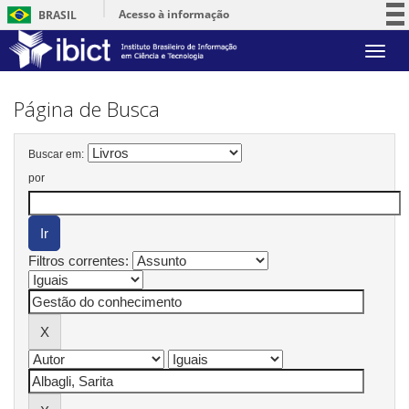
Acesso à informação
BRASIL
Participe
Skip
Serviços
navigation
Legislação
Página de Busca
Canais
Buscar em:
por
Filtros correntes: