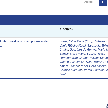
Anterior
1
Autor(es)
digital: questões contemporâneas de
Braga, Gilda Maria (Org.)
;
Pinheiro, 
to
Vania Ribeiro (Org.)
;
Saracevic, Tefk
Chaim
;
González de Gómez, Maria N
Santini, Rose Marie
;
Souza, Rosali
Fernandes de
;
Menou, Michel
;
Olinto
Valério, Palmira M.
;
Silva, Márcia R. 
Amaro, Bianca
;
Zaher, Célia Ribeiro
Geraldo Moreira
;
Orozco, Eduardo
;
A
Sarita