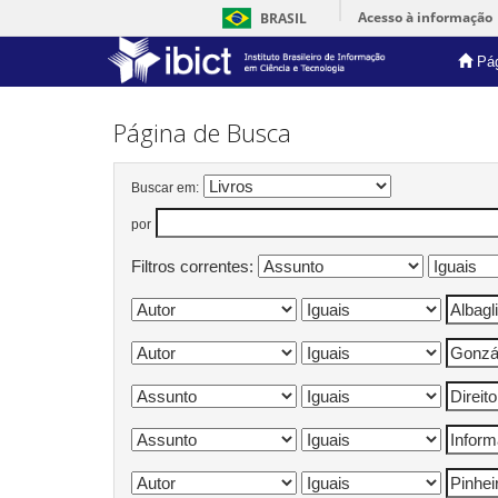
Acesso à informação
BRASIL
Pág
Skip
navigation
Página de Busca
Buscar em:
por
Filtros correntes: