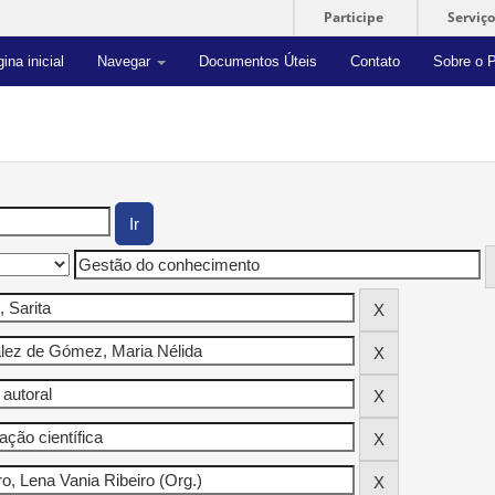
Participe
Serviço
ina inicial
Navegar
Documentos Úteis
Contato
Sobre o P