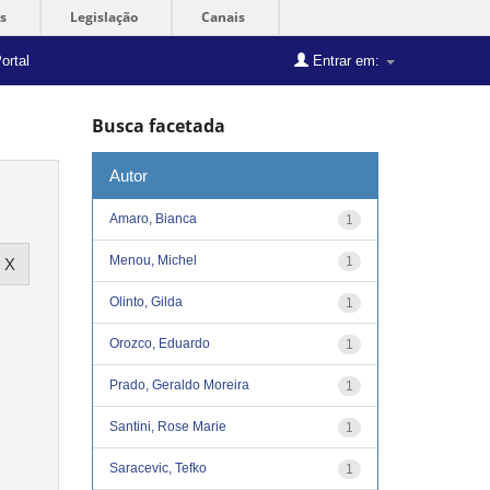
s
Legislação
Canais
ortal
Entrar em:
Busca facetada
Autor
Amaro, Bianca
1
Menou, Michel
1
Olinto, Gilda
1
Orozco, Eduardo
1
Prado, Geraldo Moreira
1
Santini, Rose Marie
1
Saracevic, Tefko
1