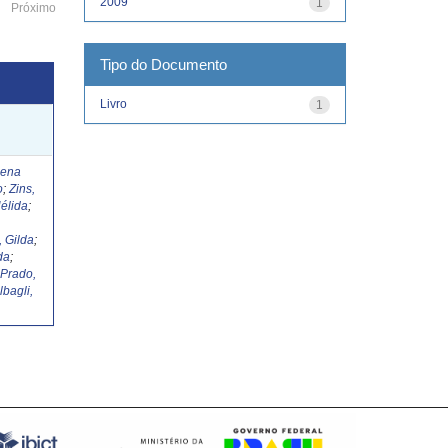
2009
1
Próximo
Tipo do Documento
Livro
1
Lena
o
;
Zins,
élida
;
, Gilda
;
da
;
;
Prado,
lbagli,