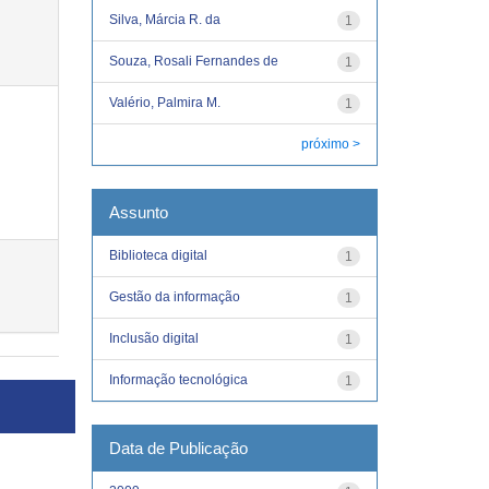
Silva, Márcia R. da
1
Souza, Rosali Fernandes de
1
Valério, Palmira M.
1
próximo >
Assunto
Biblioteca digital
1
Gestão da informação
1
Inclusão digital
1
Informação tecnológica
1
Data de Publicação