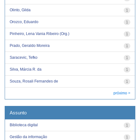
Olinto, Gilda
1
Orozco, Eduardo
1
Pinheiro, Lena Vania Ribeiro (Org.)
1
Prado, Geraldo Moreira
1
Saracevic, Tefko
1
Silva, Márcia R. da
1
Souza, Rosali Fernandes de
1
próximo >
Assunto
Biblioteca digital
1
Gestão da informação
1