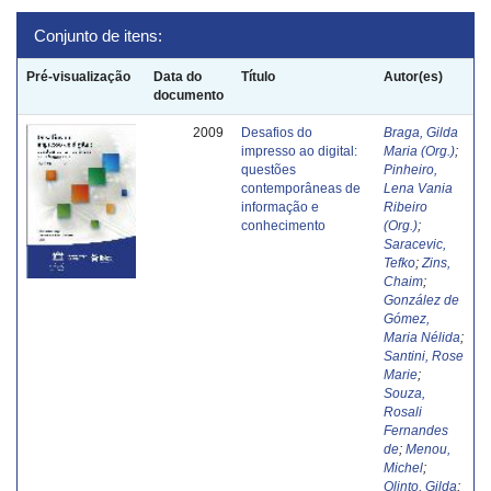
Conjunto de itens:
Pré-visualização
Data do
Título
Autor(es)
documento
2009
Desafios do
Braga, Gilda
impresso ao digital:
Maria (Org.)
;
questões
Pinheiro,
contemporâneas de
Lena Vania
informação e
Ribeiro
conhecimento
(Org.)
;
Saracevic,
Tefko
;
Zins,
Chaim
;
González de
Gómez,
Maria Nélida
;
Santini, Rose
Marie
;
Souza,
Rosali
Fernandes
de
;
Menou,
Michel
;
Olinto, Gilda
;