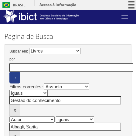
Acesso à informação
BRASIL
Participe
Skip
Serviços
navigation
Legislação
Página de Busca
Canais
Buscar em:
por
Filtros correntes: