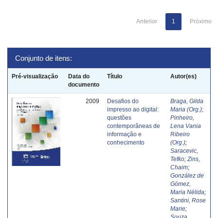
Anterior
1
Próximo
Conjunto de itens:
Pré-visualização
Data do
Título
Autor(es)
documento
2009
Desafios do
Braga, Gilda
impresso ao digital:
Maria (Org.)
;
questões
Pinheiro,
contemporâneas de
Lena Vania
informação e
Ribeiro
conhecimento
(Org.)
;
Saracevic,
Tefko
;
Zins,
Chaim
;
González de
Gómez,
Maria Nélida
;
Santini, Rose
Marie
;
Souza,