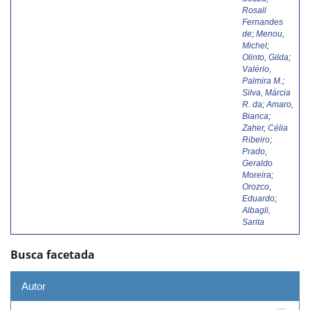
Rosali
Fernandes
de
;
Menou,
Michel
;
Olinto, Gilda
;
Valério,
Palmira M.
;
Silva, Márcia
R. da
;
Amaro,
Bianca
;
Zaher, Célia
Ribeiro
;
Prado,
Geraldo
Moreira
;
Orozco,
Eduardo
;
Albagli,
Sarita
Busca facetada
Autor