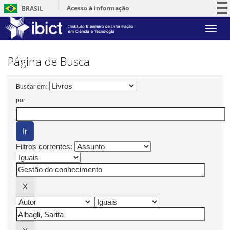
Acesso à informação
BRASIL
Participe
Skip
Serviços
navigation
Legislação
Página de Busca
Canais
Buscar em:
por
Filtros correntes: