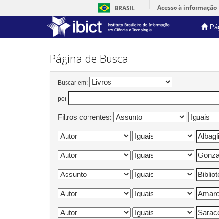
Acesso à informação
BRASIL
Pág
Skip
navigation
Página de Busca
Buscar em:
por
Filtros correntes: