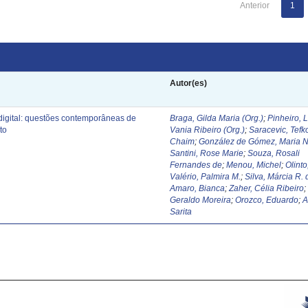
Anterior
1
Autor(es)
digital: questões contemporâneas de
Braga, Gilda Maria (Org.)
;
Pinheiro, 
to
Vania Ribeiro (Org.)
;
Saracevic, Tefk
Chaim
;
González de Gómez, Maria N
Santini, Rose Marie
;
Souza, Rosali
Fernandes de
;
Menou, Michel
;
Olinto
Valério, Palmira M.
;
Silva, Márcia R. 
Amaro, Bianca
;
Zaher, Célia Ribeiro
Geraldo Moreira
;
Orozco, Eduardo
;
A
Sarita