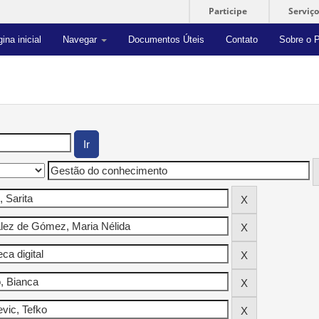
Participe
Serviço
ina inicial
Navegar
Documentos Úteis
Contato
Sobre o P