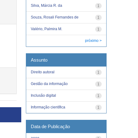
Silva, Márcia R. da
1
Souza, Rosali Fernandes de
1
Valério, Palmira M.
1
próximo >
Assunto
Direito autoral
1
Gestão da informação
1
Inclusão digital
1
Informação científica
1
Data de Publicação