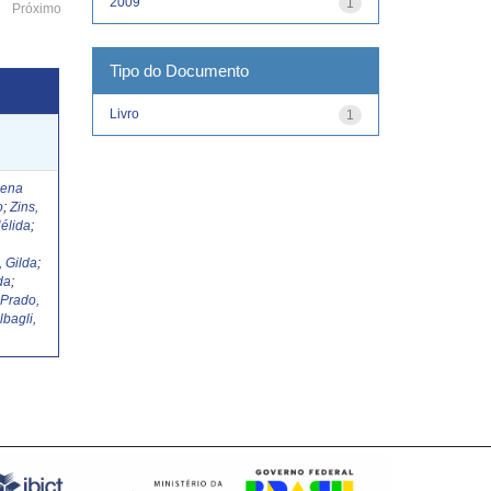
2009
1
Próximo
Tipo do Documento
Livro
1
Lena
o
;
Zins,
élida
;
, Gilda
;
da
;
;
Prado,
lbagli,