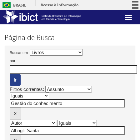
Acesso à informação
BRASIL
Participe
Skip
Serviços
navigation
Legislação
Página de Busca
Canais
Buscar em:
por
Filtros correntes: