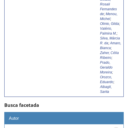
Rosali
Fernandes
de
;
Menou,
Michel
;
Olinto, Gilda
;
Valério,
Palmira M.
;
Silva, Márcia
R. da
;
Amaro,
Bianca
;
Zaher, Célia
Ribeiro
;
Prado,
Geraldo
Moreira
;
Orozco,
Eduardo
;
Albagli,
Sarita
Busca facetada
Autor