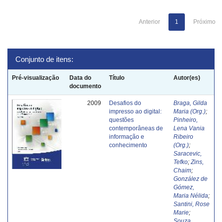
Anterior
1
Próximo
Conjunto de itens:
Pré-visualização
Data do
Título
Autor(es)
documento
2009
Desafios do
Braga, Gilda
impresso ao digital:
Maria (Org.)
;
questões
Pinheiro,
contemporâneas de
Lena Vania
informação e
Ribeiro
conhecimento
(Org.)
;
Saracevic,
Tefko
;
Zins,
Chaim
;
González de
Gómez,
Maria Nélida
;
Santini, Rose
Marie
;
Souza,