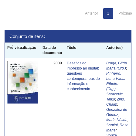
Anterior
1
Próximo
Conjunto de itens:
Pré-visualização
Data do
Título
Autor(es)
documento
2009
Desafios do
Braga, Gilda
impresso ao digital:
Maria (Org.)
;
questões
Pinheiro,
contemporâneas de
Lena Vania
informação e
Ribeiro
conhecimento
(Org.)
;
Saracevic,
Tefko
;
Zins,
Chaim
;
González de
Gómez,
Maria Nélida
;
Santini, Rose
Marie
;
Souza,