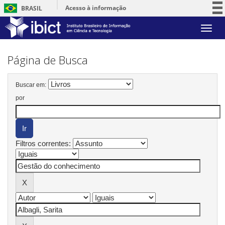
Acesso à informação
BRASIL
Participe
Skip
Serviços
navigation
Legislação
Página de Busca
Canais
Buscar em:
por
Filtros correntes: