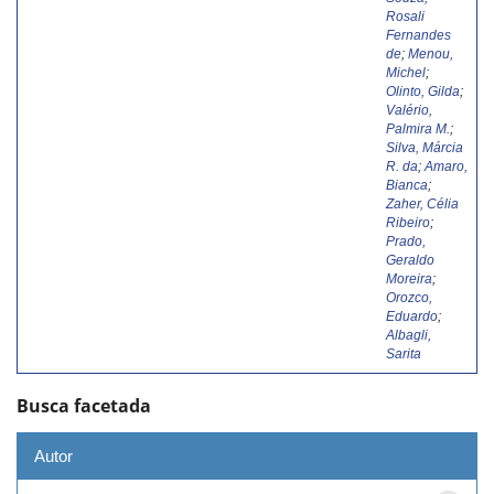
Rosali
Fernandes
de
;
Menou,
Michel
;
Olinto, Gilda
;
Valério,
Palmira M.
;
Silva, Márcia
R. da
;
Amaro,
Bianca
;
Zaher, Célia
Ribeiro
;
Prado,
Geraldo
Moreira
;
Orozco,
Eduardo
;
Albagli,
Sarita
Busca facetada
Autor