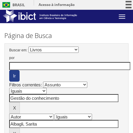
Acesso à informação
BRASIL
Participe
Skip
Serviços
navigation
Legislação
Página de Busca
Canais
Buscar em:
por
Filtros correntes: