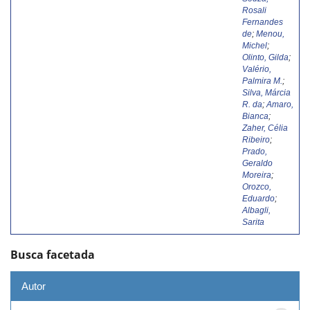
Rosali
Fernandes
de
;
Menou,
Michel
;
Olinto, Gilda
;
Valério,
Palmira M.
;
Silva, Márcia
R. da
;
Amaro,
Bianca
;
Zaher, Célia
Ribeiro
;
Prado,
Geraldo
Moreira
;
Orozco,
Eduardo
;
Albagli,
Sarita
Busca facetada
Autor