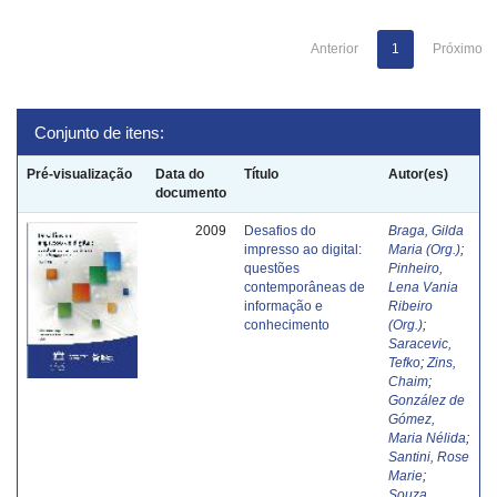
Anterior
1
Próximo
Conjunto de itens:
Pré-visualização
Data do
Título
Autor(es)
documento
2009
Desafios do
Braga, Gilda
impresso ao digital:
Maria (Org.)
;
questões
Pinheiro,
contemporâneas de
Lena Vania
informação e
Ribeiro
conhecimento
(Org.)
;
Saracevic,
Tefko
;
Zins,
Chaim
;
González de
Gómez,
Maria Nélida
;
Santini, Rose
Marie
;
Souza,