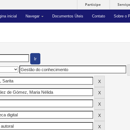
Participe
Serviço
ina inicial
Navegar
Documentos Úteis
Contato
Sobre o P