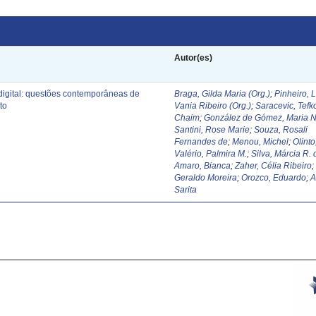
Autor(es)
digital: questões contemporâneas de
Braga, Gilda Maria (Org.)
;
Pinheiro, 
to
Vania Ribeiro (Org.)
;
Saracevic, Tefk
Chaim
;
González de Gómez, Maria N
Santini, Rose Marie
;
Souza, Rosali
Fernandes de
;
Menou, Michel
;
Olinto
Valério, Palmira M.
;
Silva, Márcia R. 
Amaro, Bianca
;
Zaher, Célia Ribeiro
Geraldo Moreira
;
Orozco, Eduardo
;
A
Sarita