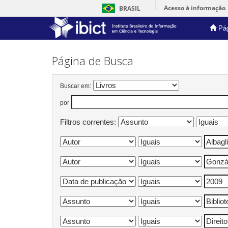
Acesso à informação
BRASIL
Pág
Skip
navigation
Página de Busca
Buscar em:
por
Filtros correntes: