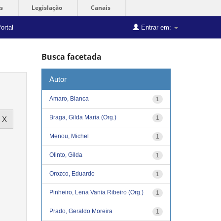
s
Legislação
Canais
ortal
Entrar em:
Busca facetada
Autor
Amaro, Bianca
1
Braga, Gilda Maria (Org.)
1
Menou, Michel
1
Olinto, Gilda
1
Orozco, Eduardo
1
Pinheiro, Lena Vania Ribeiro (Org.)
1
Prado, Geraldo Moreira
1