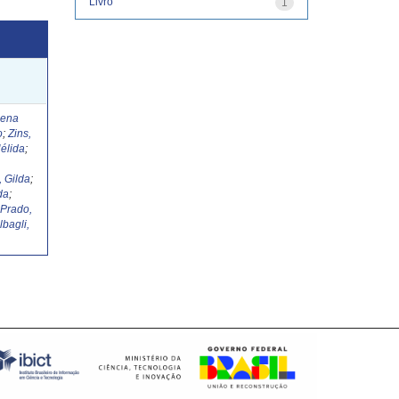
Livro
1
Lena
o
;
Zins,
élida
;
, Gilda
;
da
;
;
Prado,
lbagli,