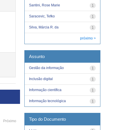
Santini, Rose Marie
1
Saracevic, Tefko
1
Silva, Márcia R. da
1
próximo >
Assunto
Gestão da informação
1
Inclusão digital
1
Informação científica
1
Informação tecnológica
1
Tipo do Documento
Próximo