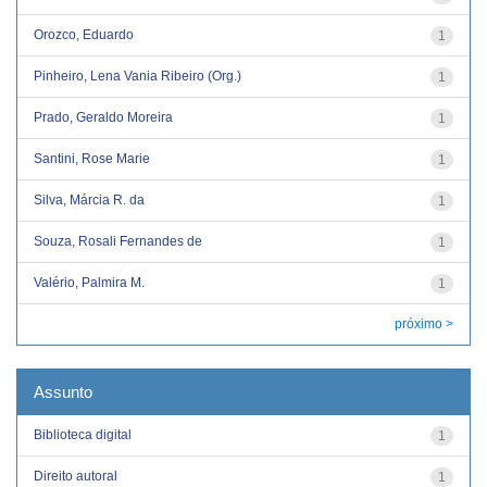
Orozco, Eduardo
1
Pinheiro, Lena Vania Ribeiro (Org.)
1
Prado, Geraldo Moreira
1
Santini, Rose Marie
1
Silva, Márcia R. da
1
Souza, Rosali Fernandes de
1
Valério, Palmira M.
1
próximo >
Assunto
Biblioteca digital
1
Direito autoral
1