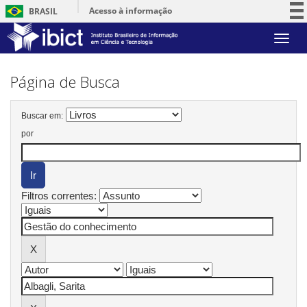
Acesso à informação
BRASIL
Participe
Skip
Serviços
navigation
Legislação
Página de Busca
Canais
Buscar em:
por
Filtros correntes: