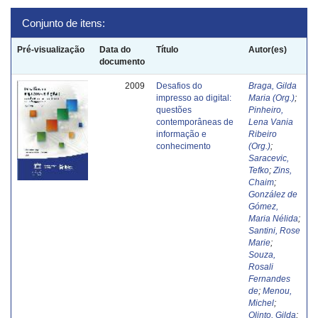
Conjunto de itens:
Pré-visualização
Data do
Título
Autor(es)
documento
2009
Desafios do
Braga, Gilda
impresso ao digital:
Maria (Org.)
;
questões
Pinheiro,
contemporâneas de
Lena Vania
informação e
Ribeiro
conhecimento
(Org.)
;
Saracevic,
Tefko
;
Zins,
Chaim
;
González de
Gómez,
Maria Nélida
;
Santini, Rose
Marie
;
Souza,
Rosali
Fernandes
de
;
Menou,
Michel
;
Olinto, Gilda
;