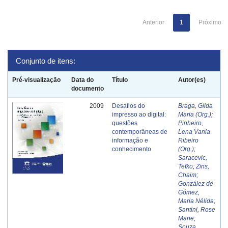
Anterior
1
Próximo
Conjunto de itens:
Pré-visualização
Data do
Título
Autor(es)
documento
2009
Desafios do
Braga, Gilda
impresso ao digital:
Maria (Org.)
;
questões
Pinheiro,
contemporâneas de
Lena Vania
informação e
Ribeiro
conhecimento
(Org.)
;
Saracevic,
Tefko
;
Zins,
Chaim
;
González de
Gómez,
Maria Nélida
;
Santini, Rose
Marie
;
Souza,