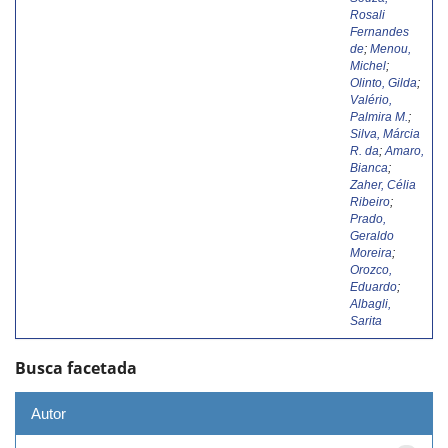
Rosali
Fernandes
de
;
Menou,
Michel
;
Olinto, Gilda
;
Valério,
Palmira M.
;
Silva, Márcia
R. da
;
Amaro,
Bianca
;
Zaher, Célia
Ribeiro
;
Prado,
Geraldo
Moreira
;
Orozco,
Eduardo
;
Albagli,
Sarita
Busca facetada
Autor