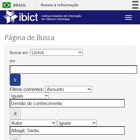
Acesso à informação
BRASIL
Participe
Skip
Serviços
navigation
Legislação
Página de Busca
Canais
Buscar em:
por
Filtros correntes: