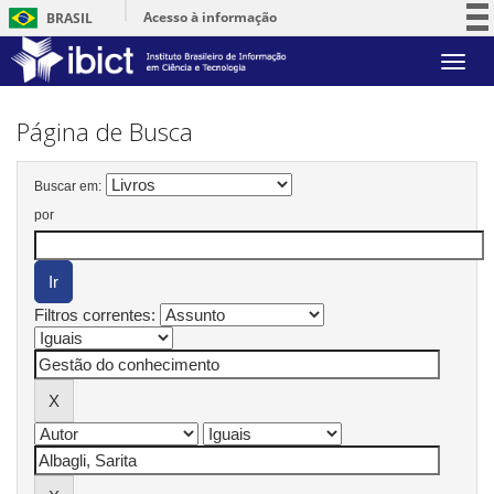
Acesso à informação
BRASIL
Participe
Skip
Serviços
navigation
Legislação
Página de Busca
Canais
Buscar em:
por
Filtros correntes: