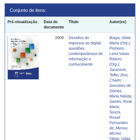
Conjunto de itens:
Pré-visualização
Data do
Título
Autor(es)
documento
2009
Desafios do
Braga, Gilda
impresso ao digital:
Maria (Org.)
;
questões
Pinheiro,
contemporâneas de
Lena Vania
informação e
Ribeiro
conhecimento
(Org.)
;
Saracevic,
Tefko
;
Zins,
Chaim
;
González de
Gómez,
Maria Nélida
;
Santini, Rose
Marie
;
Souza,
Rosali
Fernandes
de
;
Menou,
Michel
;
Olinto, Gilda
;