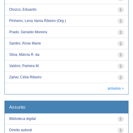
Orozco, Eduardo
1
Pinheiro, Lena Vania Ribeiro (Org.)
1
Prado, Geraldo Moreira
1
Santini, Rose Marie
1
Silva, Márcia R. da
1
Valério, Palmira M.
1
Zaher, Célia Ribeiro
1
próximo >
Assunto
Biblioteca digital
1
Direito autoral
1