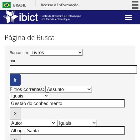
Acesso à informação
BRASIL
Participe
Skip
Serviços
navigation
Legislação
Página de Busca
Canais
Buscar em:
por
Filtros correntes: