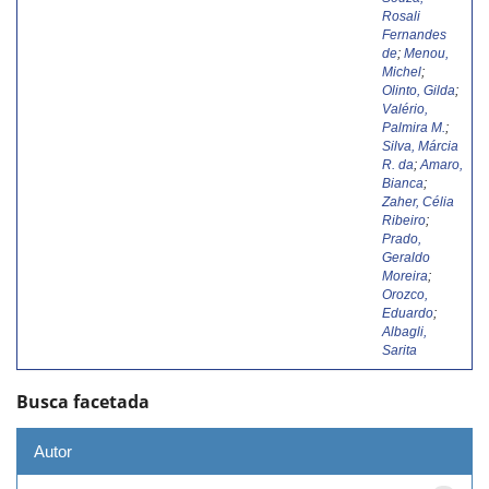
Rosali
Fernandes
de
;
Menou,
Michel
;
Olinto, Gilda
;
Valério,
Palmira M.
;
Silva, Márcia
R. da
;
Amaro,
Bianca
;
Zaher, Célia
Ribeiro
;
Prado,
Geraldo
Moreira
;
Orozco,
Eduardo
;
Albagli,
Sarita
Busca facetada
Autor