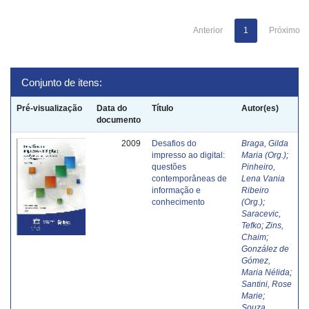
Anterior
1
Próximo
Conjunto de itens:
Pré-visualização
Data do
Título
Autor(es)
documento
2009
Desafios do
Braga, Gilda
impresso ao digital:
Maria (Org.)
;
questões
Pinheiro,
contemporâneas de
Lena Vania
informação e
Ribeiro
conhecimento
(Org.)
;
Saracevic,
Tefko
;
Zins,
Chaim
;
González de
Gómez,
Maria Nélida
;
Santini, Rose
Marie
;
Souza,