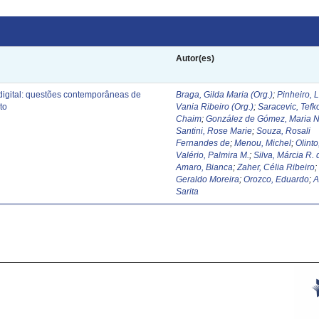
Autor(es)
digital: questões contemporâneas de
Braga, Gilda Maria (Org.)
;
Pinheiro, 
to
Vania Ribeiro (Org.)
;
Saracevic, Tefk
Chaim
;
González de Gómez, Maria N
Santini, Rose Marie
;
Souza, Rosali
Fernandes de
;
Menou, Michel
;
Olinto
Valério, Palmira M.
;
Silva, Márcia R. 
Amaro, Bianca
;
Zaher, Célia Ribeiro
Geraldo Moreira
;
Orozco, Eduardo
;
A
Sarita