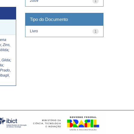
2009
1
Tipo do Documento
Livro
1
Lena
o
;
Zins,
élida
;
, Gilda
;
da
;
;
Prado,
lbagli,