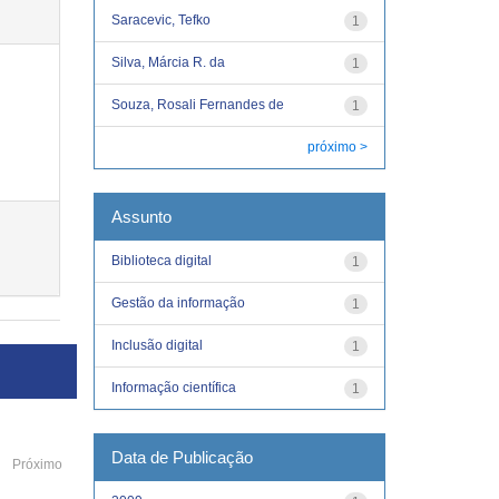
Saracevic, Tefko
1
Silva, Márcia R. da
1
Souza, Rosali Fernandes de
1
próximo >
Assunto
Biblioteca digital
1
Gestão da informação
1
Inclusão digital
1
Informação científica
1
Data de Publicação
Próximo