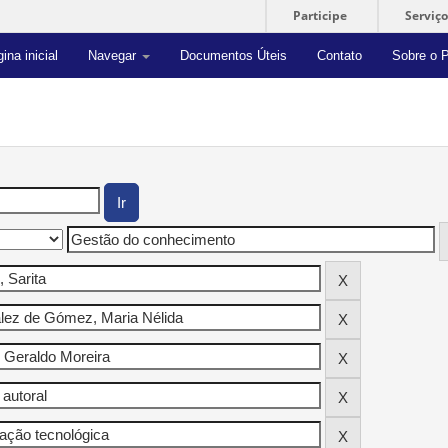
Participe
Serviço
ina inicial
Navegar
Documentos Úteis
Contato
Sobre o P