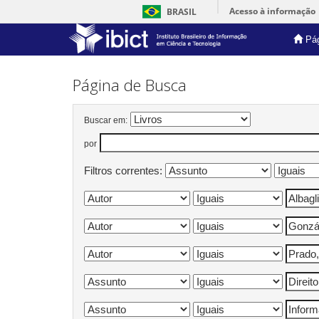
Acesso à informação
BRASIL
Pág
Skip
navigation
Página de Busca
Buscar em:
por
Filtros correntes: