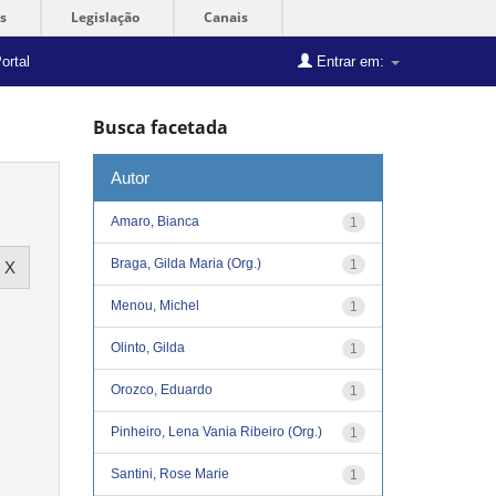
s
Legislação
Canais
ortal
Entrar em:
Busca facetada
Autor
Amaro, Bianca
1
Braga, Gilda Maria (Org.)
1
Menou, Michel
1
Olinto, Gilda
1
Orozco, Eduardo
1
Pinheiro, Lena Vania Ribeiro (Org.)
1
Santini, Rose Marie
1