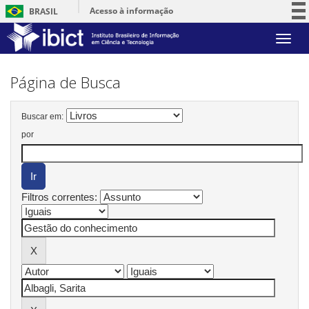
Acesso à informação
BRASIL
Participe
Skip
Serviços
navigation
Legislação
Página de Busca
Canais
Buscar em:
por
Filtros correntes: