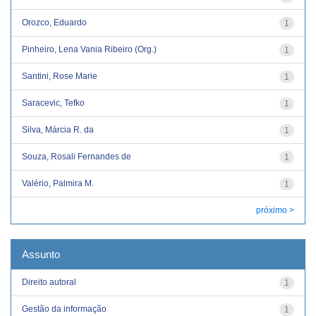
Orozco, Eduardo
1
Pinheiro, Lena Vania Ribeiro (Org.)
1
Santini, Rose Marie
1
Saracevic, Tefko
1
Silva, Márcia R. da
1
Souza, Rosali Fernandes de
1
Valério, Palmira M.
1
próximo >
Assunto
Direito autoral
1
Gestão da informação
1