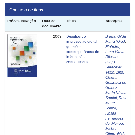
Conjunto de itens:
Pré-visualização
Data do
Título
Autor(es)
documento
2009
Desafios do
Braga, Gilda
impresso ao digital:
Maria (Org.)
;
questões
Pinheiro,
contemporâneas de
Lena Vania
informação e
Ribeiro
conhecimento
(Org.)
;
Saracevic,
Tefko
;
Zins,
Chaim
;
González de
Gómez,
Maria Nélida
;
Santini, Rose
Marie
;
Souza,
Rosali
Fernandes
de
;
Menou,
Michel
;
Olinto, Gilda
;