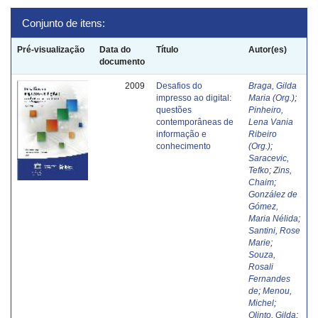
Conjunto de itens:
Pré-visualização
Data do
Título
Autor(es)
documento
2009
Desafios do
Braga, Gilda
impresso ao digital:
Maria (Org.)
;
questões
Pinheiro,
contemporâneas de
Lena Vania
informação e
Ribeiro
conhecimento
(Org.)
;
Saracevic,
Tefko
;
Zins,
Chaim
;
González de
Gómez,
Maria Nélida
;
Santini, Rose
Marie
;
Souza,
Rosali
Fernandes
de
;
Menou,
Michel
;
Olinto, Gilda
;