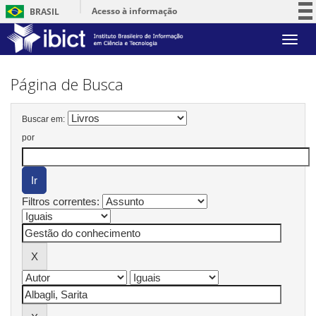
Acesso à informação
BRASIL
Participe
Skip
Serviços
navigation
Legislação
Página de Busca
Canais
Buscar em:
por
Filtros correntes: