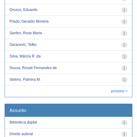
Orozco, Eduardo
1
Prado, Geraldo Moreira
1
Santini, Rose Marie
1
Saracevic, Tefko
1
Silva, Márcia R. da
1
Souza, Rosali Fernandes de
1
Valério, Palmira M.
1
próximo >
Assunto
Biblioteca digital
1
Direito autoral
1