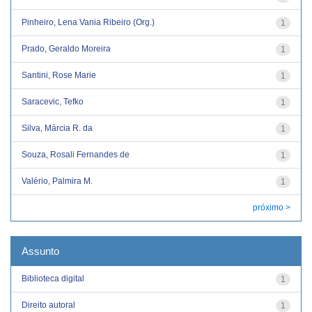
Pinheiro, Lena Vania Ribeiro (Org.)
1
Prado, Geraldo Moreira
1
Santini, Rose Marie
1
Saracevic, Tefko
1
Silva, Márcia R. da
1
Souza, Rosali Fernandes de
1
Valério, Palmira M.
1
próximo >
Assunto
Biblioteca digital
1
Direito autoral
1