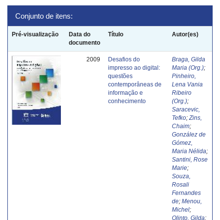
Conjunto de itens:
Pré-visualização
Data do
Título
Autor(es)
documento
2009
Desafios do
Braga, Gilda
impresso ao digital:
Maria (Org.)
;
questões
Pinheiro,
contemporâneas de
Lena Vania
informação e
Ribeiro
conhecimento
(Org.)
;
Saracevic,
Tefko
;
Zins,
Chaim
;
González de
Gómez,
Maria Nélida
;
Santini, Rose
Marie
;
Souza,
Rosali
Fernandes
de
;
Menou,
Michel
;
Olinto, Gilda
;