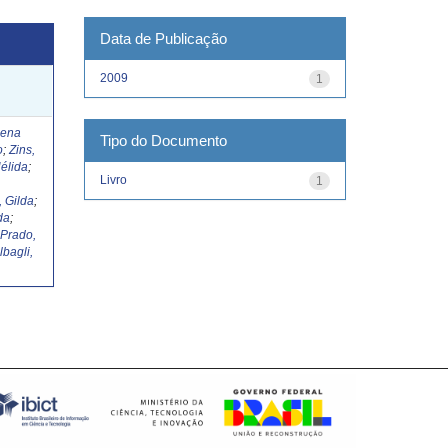
Data de Publicação
2009
1
Lena
Tipo do Documento
o
;
Zins,
élida
;
Livro
1
, Gilda
;
da
;
;
Prado,
lbagli,