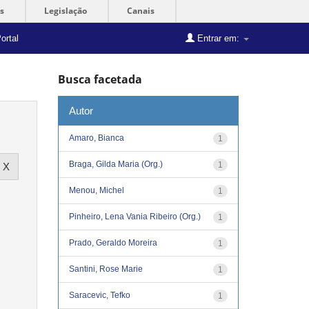
s
Legislação
Canais
ortal
Entrar em:
Busca facetada
Autor
Amaro, Bianca
1
Braga, Gilda Maria (Org.)
1
Menou, Michel
1
Pinheiro, Lena Vania Ribeiro (Org.)
1
Prado, Geraldo Moreira
1
Santini, Rose Marie
1
Saracevic, Tefko
1