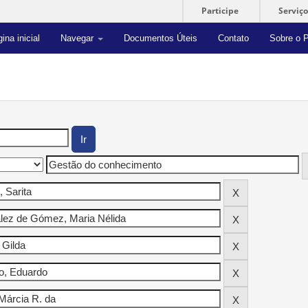
Participe
Serviço
ina inicial
Navegar
Documentos Úteis
Contato
Sobre o P