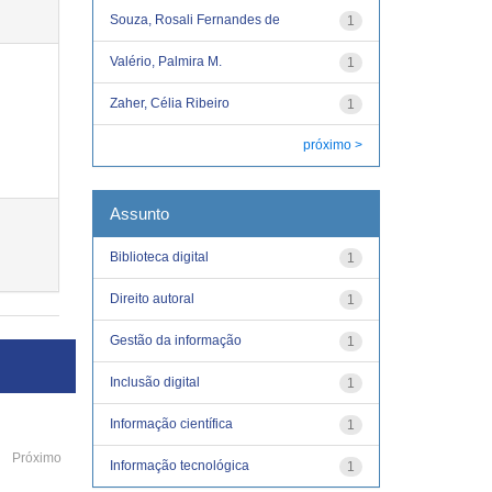
Souza, Rosali Fernandes de
1
Valério, Palmira M.
1
Zaher, Célia Ribeiro
1
próximo >
Assunto
Biblioteca digital
1
Direito autoral
1
Gestão da informação
1
Inclusão digital
1
Informação científica
1
Próximo
Informação tecnológica
1