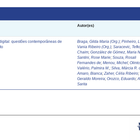
Autor(es)
digital: questões contemporâneas de
Braga, Gilda Maria (Org.)
;
Pinheiro, 
to
Vania Ribeiro (Org.)
;
Saracevic, Tefk
Chaim
;
González de Gómez, Maria N
Santini, Rose Marie
;
Souza, Rosali
Fernandes de
;
Menou, Michel
;
Olinto
Valério, Palmira M.
;
Silva, Márcia R. 
Amaro, Bianca
;
Zaher, Célia Ribeiro
Geraldo Moreira
;
Orozco, Eduardo
;
A
Sarita