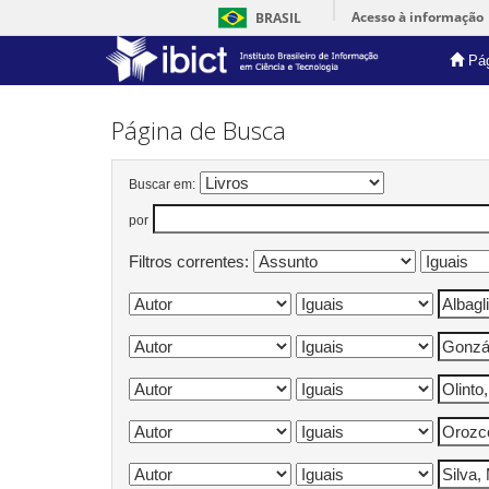
Acesso à informação
BRASIL
Pág
Skip
navigation
Página de Busca
Buscar em:
por
Filtros correntes: