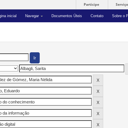
Participe
Serviço
ina inicial
Navegar
Documentos Úteis
Contato
Sobre o P