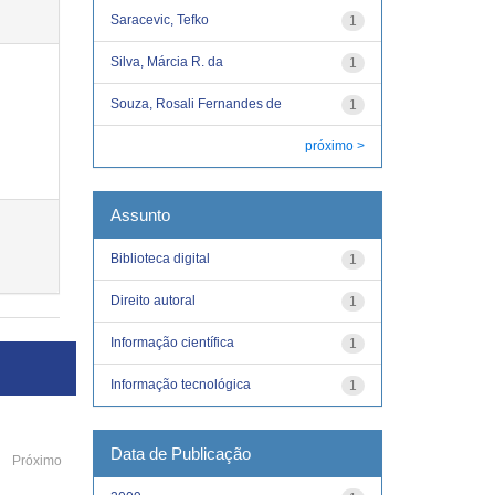
Saracevic, Tefko
1
Silva, Márcia R. da
1
Souza, Rosali Fernandes de
1
próximo >
Assunto
Biblioteca digital
1
Direito autoral
1
Informação científica
1
Informação tecnológica
1
Data de Publicação
Próximo