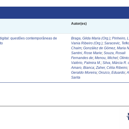
Autor(es)
digital: questões contemporâneas de
Braga, Gilda Maria (Org.)
;
Pinheiro, 
to
Vania Ribeiro (Org.)
;
Saracevic, Tefk
Chaim
;
González de Gómez, Maria N
Santini, Rose Marie
;
Souza, Rosali
Fernandes de
;
Menou, Michel
;
Olinto
Valério, Palmira M.
;
Silva, Márcia R. 
Amaro, Bianca
;
Zaher, Célia Ribeiro
Geraldo Moreira
;
Orozco, Eduardo
;
A
Sarita