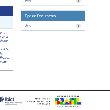
2009
1
Tipo do Documento
Livro
1
Lena
o
;
Zins,
élida
;
, Gilda
;
da
;
;
Prado,
lbagli,