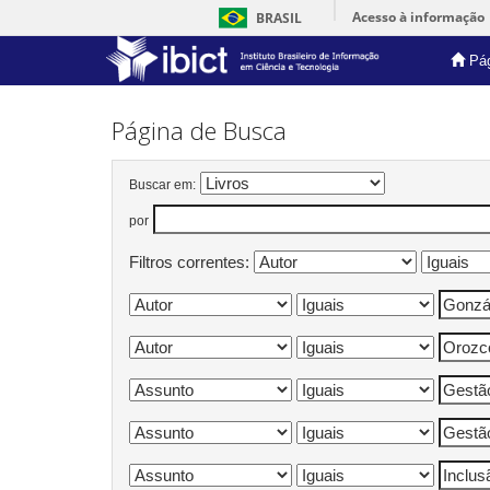
Acesso à informação
BRASIL
Pág
Skip
navigation
Página de Busca
Buscar em:
por
Filtros correntes: