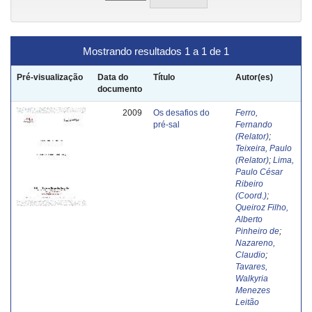
Mostrando resultados 1 a 1 de 1
Pré-visualização
Data do
Título
Autor(es)
documento
2009
Os desafios do
Ferro,
pré-sal
Fernando
(Relator)
;
Teixeira, Paulo
(Relator)
;
Lima,
Paulo César
Ribeiro
(Coord.)
;
Queiroz Filho,
Alberto
Pinheiro de
;
Nazareno,
Claudio
;
Tavares,
Walkyria
Menezes
Leitão